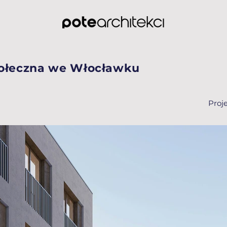
połeczna we Włocławku
Proj