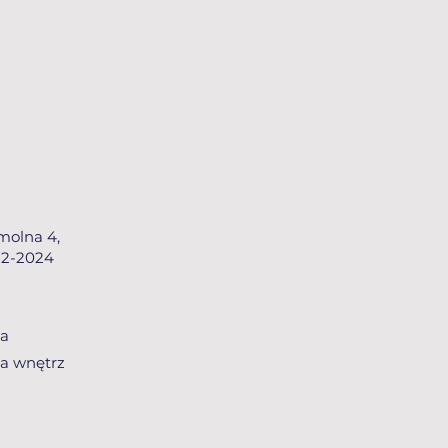
Smolna 4,
22-2024
ra
ra wnętrz